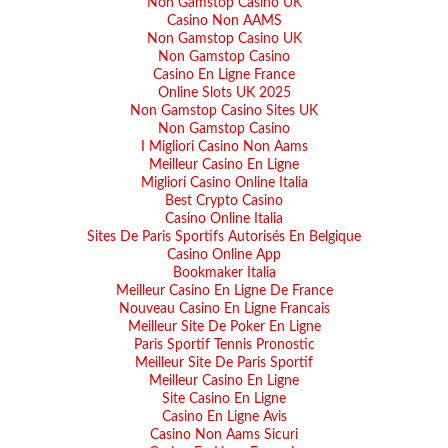
Non Gamstop Casino UK
Casino Non AAMS
Non Gamstop Casino UK
Non Gamstop Casino
Casino En Ligne France
Online Slots UK 2025
Non Gamstop Casino Sites UK
Non Gamstop Casino
I Migliori Casino Non Aams
Meilleur Casino En Ligne
Migliori Casino Online Italia
Best Crypto Casino
Casino Online Italia
Sites De Paris Sportifs Autorisés En Belgique
Casino Online App
Bookmaker Italia
Meilleur Casino En Ligne De France
Nouveau Casino En Ligne Francais
Meilleur Site De Poker En Ligne
Paris Sportif Tennis Pronostic
Meilleur Site De Paris Sportif
Meilleur Casino En Ligne
Site Casino En Ligne
Casino En Ligne Avis
Casino Non Aams Sicuri