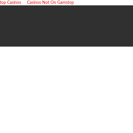
top Casinos
Casinos Not On Gamstop