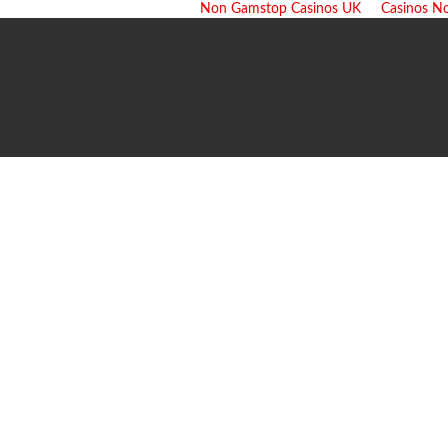
Non Gamstop Casinos UK
Casinos N