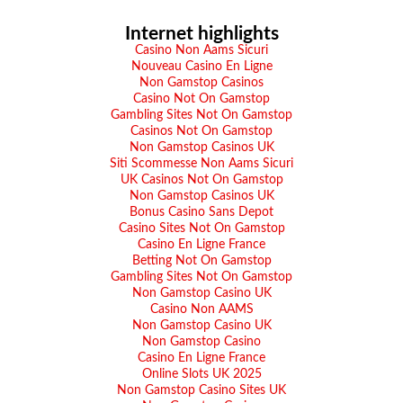
Internet highlights
Casino Non Aams Sicuri
Nouveau Casino En Ligne
Non Gamstop Casinos
Casino Not On Gamstop
Gambling Sites Not On Gamstop
Casinos Not On Gamstop
Non Gamstop Casinos UK
Siti Scommesse Non Aams Sicuri
UK Casinos Not On Gamstop
Non Gamstop Casinos UK
Bonus Casino Sans Depot
Casino Sites Not On Gamstop
Casino En Ligne France
Betting Not On Gamstop
Gambling Sites Not On Gamstop
Non Gamstop Casino UK
Casino Non AAMS
Non Gamstop Casino UK
Non Gamstop Casino
Casino En Ligne France
Online Slots UK 2025
Non Gamstop Casino Sites UK