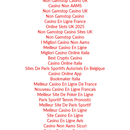
Non Gamstop Casino UK
Casino Non AAMS
Non Gamstop Casino UK
Non Gamstop Casino
Casino En Ligne France
Online Slots UK 2025
Non Gamstop Casino Sites UK
Non Gamstop Casino
I Migliori Casino Non Aams
Meilleur Casino En Ligne
Migliori Casino Online Italia
Best Crypto Casino
Casino Online Italia
Sites De Paris Sportifs Autorisés En Belgique
Casino Online App
Bookmaker Italia
Meilleur Casino En Ligne De France
Nouveau Casino En Ligne Francais
Meilleur Site De Poker En Ligne
Paris Sportif Tennis Pronostic
Meilleur Site De Paris Sportif
Meilleur Casino En Ligne
Site Casino En Ligne
Casino En Ligne Avis
Casino Non Aams Sicuri